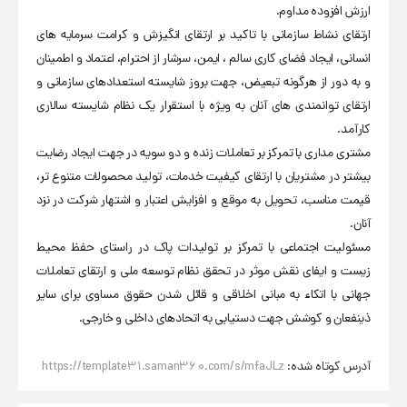
ارزش افزوده مداوم.
ارتقای نشاط سازمانی با تاکید بر ارتقای انگیزش و کرامت سرمایه های
انسانی، ایجاد فضای کاری سالم ، ایمن، سرشار از احترام، اعتماد و اطمینان
و به دور از هرگونه تبعیض، جهت بروز شایسته استعدادهای سازمانی و
ارتقای توانمندی های آنان به ویژه با استقرار یک نظام شایسته سالاری
کارآمد.
مشتری مداری با تمرکز بر تعاملات زنده و دو سویه در جهت ایجاد رضایت
بیشتر در مشتریان با ارتقای کیفیت خدمات، تولید محصولات متنوع تر،
قیمت مناسب، تحویل به موقع و افزایش اعتبار و اشتهار شرکت در نزد
آنان.
مسئولیت اجتماعی با تمرکز بر تولیدات پاک در راستای حفظ محیط
زیست و ایفای نقش موثر در تحقق نظام توسعه ملی و ارتقای تعاملات
جهانی با اتکاء به مبانی اخلاقی و قائل شدن حقوق مساوی برای سایر
ذینفعان و کوشش جهت دستیابی به اتحادهای داخلی و خارجی.
آدرس کوتاه شده:
https://template31.saman360.com/s/mfaJLz