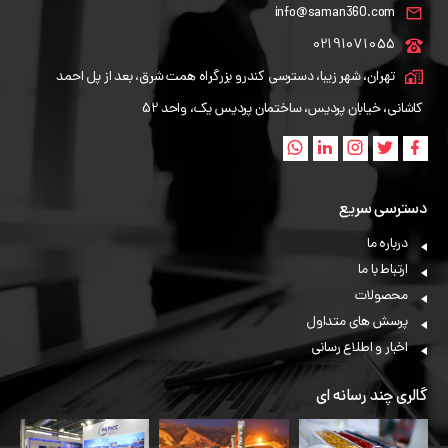
info@saman360.com
02191071055
تهران، شهر زیبا، دسترسی کندرو بزرگراه همت شرق، بعد از پل احمد
کاشانی، خیابان پردیس، ساختمان پردیس یک، واحد 52
دسترسی سریع
درباره ما
ارتباط با ما
محصولات
پرسش های متداول
اخبار و اطلاع رسانی
گالری چند رسانه ای