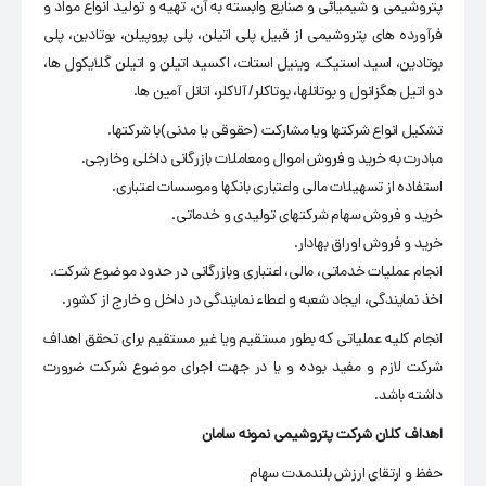
پتروشیمی و شیمیائی و صنایع وابسته به آن، تهیه و تولید انواع مواد و
فرآورده های پتروشیمی از قبیل پلی اتیلن، پلی پروپیلن، بوتادین، پلی
بوتادین، اسید استیک، وینیل استات، اکسید اتیلن و اتیلن گلایکول ها،
دو اتیل هگزانول و بوتانلها، بوتاکلر/ آلاکلر، اتانل آمین ها.
تشکیل انواع شرکتها ویا مشارکت (حقوقی یا مدنی)با شرکتها.
مبادرت به خرید و فروش اموال ومعاملات بازرگانی داخلی وخارجی.
استفاده از تسهیلات مالی واعتباری بانکها وموسسات اعتباری.
خرید و فروش سهام شرکتهای تولیدی و خدماتی.
خرید و فروش اوراق بهادار.
انجام عملیات خدماتی، مالی، اعتباری وبازرگانی در حدود موضوع شرکت.
اخذ نمایندگی، ایجاد شعبه و اعطاء نمایندگی در داخل و خارج از کشور.
انجام کلیه عملیاتی که بطور مستقیم ویا غیر مستقیم برای تحقق اهداف
شرکت لازم و مفید بوده و یا در جهت اجرای موضوع شرکت ضرورت
داشته باشد.
اهداف کلان شرکت پتروشیمی نمونه سامان
حفظ و ارتقای ارزش بلندمدت سهام